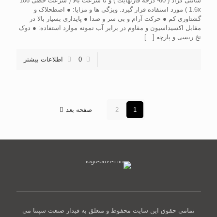
سانتی گراد ( 60- درجه فارنهایت ) و تا سرعت بالا ( سرعت خطی 106
1.6x ) مورد استفاده قرار گیرد. ویژگی ها و مزایا: ● اصطحلاک و
گشتاوری کم ● حرکت آرام و بی سر و صدا ● پایداری بسیار بالا در
مقابل اکسیداسیون و مقاوم در برابر آب نمونه موارد استفاده: ● دوک
نخ ریسی و پارچه
[…]
0
اطلاعات بیشتر
1
2
صفحه بعد
تمامی حقوق این سایت محفوظ و متعلق به فیدار صنعت سپنتا می