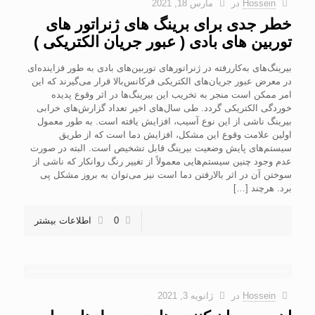
Hossein
در
مارس 18, 2021
خطر جدی برای برینگ های ژنراتور های
توربین های بادی ( عبور جریان الکتریکی )
بیرینگ‌های به‌کاررفته در ژنراتورهای توربین‌های بادی به طور فزاینده‌ای
در معرض عبور جریان‌های الکتریکی فرکانس‌بالا قرار می‌گیرند که این
امر ممکن است منجر به تخریب این بیرینگ‌ها در اثر وقوع پدیده
خوردگی الکتریکی گردد. طی سال‌های اخیر تعداد گزارش‌های خرابی‌
بیرینگ ناشی از این نوع آسیب، افزایش یافته است. به طور معمول
اولین علامت وقوع این مشکل، افزایش دما است که از طریق
سیستم‌های پایش وضعیت بیرینگ قابل تشخیص است. البته در صورت
عدم وجود چنین سیستم‌هایی معمولاً از تغییر رنگ روانکار که ناشی از
سوختن آن در اثر بالارفتن دما است نیز می‌توان به بروز مشکل پی
برد. هرچند
[…]
0
اطلاعات بیشتر
Hossein
در
ژانویه 3, 2021