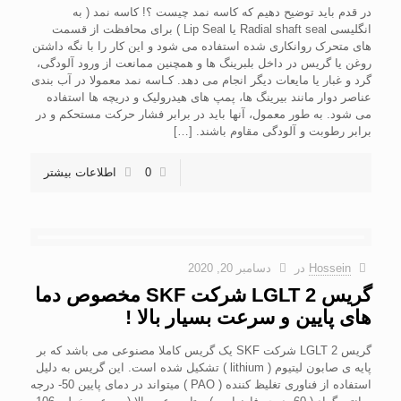
در قدم باید توضیح دهیم که کاسه نمد چیست ؟! کاسه نمد ( به
انگلیسی Radial shaft seal یا Lip Seal ) برای محافظت از قسمت
های متحرک روانکاری شده استفاده می شود و این کار را با نگه داشتن
روغن یا گریس در داخل بلبرینگ ها و همچنین ممانعت از ورود آلودگی،
گرد و غبار یا مایعات دیگر انجام می دهد. کـاسه نمد معمولا در آب بندی
عناصر دوار مانند بیرینگ ها، پمپ های هیدرولیک و دریچه ها استفاده
می شود. به طور معمول، آنها باید در برابر فشار حرکت مستحکم و در
برابر رطوبت و آلودگی مقاوم باشند.
[…]
0
اطلاعات بیشتر
Hossein
در
دسامبر 20, 2020
گریس LGLT 2 شرکت SKF مخصوص دما
های پایین و سرعت بسیار بالا !
گریس LGLT 2 شرکت SKF یک گریس کاملا مصنوعی می باشد که بر
پایه ی صابون لیتیوم ( lithium ) تشکیل شده است. این گریس به دلیل
استفاده از فناوری تغلیظ کننده ( PAO ) میتواند در دمای پایین 50- درجه