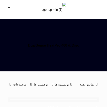
DualSense HeatPro 400 & Disc
نمایش همه
نویسنده ها
برچسب ها
موضوعات