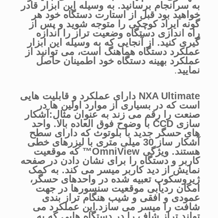
به سرانجام برسانید. به وسیله این ابزار قادر
خواهید بود قبل از استارت دستگاه خود هر
گونه ایراد کوچکی را متوجه شوید و پس از
راه اندازی دستگاه وضعیت تراز را اندازه
گیری کنید. از آنجایی که به وسیله این ابزار
عملکرد دستگاه هماهنگ است، می توانید از
عملکرد بهینه دستگاه خود اطمینان حاصل
نمایید
.
NXA Ultimate دارای عملکرد و قابلیت هایی
است که در بسیاری از موارد اولین ها در
صنعت را رقم می زند به عنوان مثال:آشکار
سازی CCD با وضوح فوق العاده بالا. واحد
های حسگر جدید با بلوتوث که دارای سطح
آشکار ساز 30 میلی متری با لیزرهای خطی
هستند. ویژگی OmniView™ که موقعیت
کاربر و دستگاه را برای نشان دادن در صفحه
نمایش از دید کاربر میسر می کند. به کمک
ژیروسکوپ تعبیه شده در واحدهای حسگر،
امکان ردیابی موقعیت سنسورها در جهت
عمودی و افقی و شیب هنگام تراز بندی
شافت را میسر می سازد.این عملکرد می
تواند تراز شاف را در دستگاه هایی که به