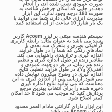
صورت عمودی نصب شده اند، را انجام
دهد.در جایی که امکان چرخش شافت به
صورت 180 درجه وجود ندارد. این ابزار
مدیریت انرژی عالی دارد، شما می توانید با
یک بار شارژ 10 ساعت از آن استفاده کنید
.
سیستم هندسه مبتنی بر لیزر Acoem کاربر
پسند می باشد به عنوان مثال: رابطه کاربری
گرافیکی بصری و متحرک سه بعدی با
نمادهای رنگی که شما را در طول فرآیند
اندازه گیری و ترازبندی راهنمایی می کند.
مقادیر زنده در طول اندازه گیری و تنظیم
زنده هم زمان، در هر دو جهت عمودی و
افقی(X وY)، در طول فرآیند تنظیم. نتایج
اندازه گیری در وضوح میکرون نمایش داده
می شود. ارزیابی پس از اندازه گیری به این
معناست که می توانید نتایج اندازه گیری
ذخیره شده را برای انتخاب بهترین مرجع
پردازش کنید که موجب می شود تا حد امکان
کمتر اصلاح شود.
این ابزار دارای گارانتی مادام العمر محدود
شرکت Acoem می باشد.