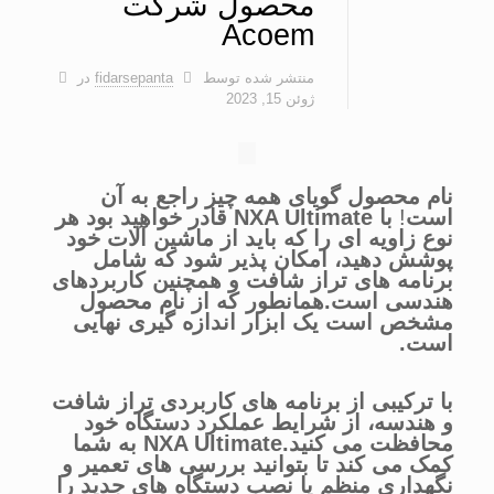
محصول شرکت
Acoem
منتشر شده توسط
fidarsepanta
در
ژوئن 15, 2023
نام محصول گویای همه چیز راجع به آن
است
!
با NXA Ultimate قادر خواهید بود هر
نوع زاویه ای را که باید از ماشین آلات خود
پوشش دهید، امکان پذیر شود که شامل
برنامه های تراز شافت و همچنین کاربردهای
هندسی است.همانطور که از نام محصول
مشخص است یک ابزار اندازه گیری نهایی
است.
با ترکیبی از برنامه های کاربردی تراز شافت
و هندسه، از شرایط عملکرد دستگاه خود
محافظت می کنید.NXA Ultimate به شما
کمک می کند تا بتوانید بررسی های تعمیر و
نگهداری منظم یا نصب دستگاه های جدید را